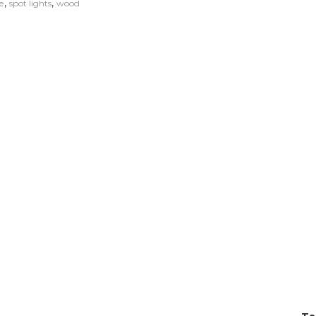
,
,
e
spot lights
wood