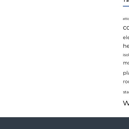
Ta
atti
c
el
h
iso
mo
pl
ro
sta
w