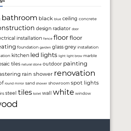
gs
bathroom
black
ceiling
concrete
c
blue
onstruction
design radiator
door
floor
floor
ectrical installation
fence
eating
grey
glass
foundation
installation
garden
led lights
kitchen
lation
marble
light
light brow
painting
saic tiles
outdoor
natural stone
renovation
astering
rain shower
spot lights
of
sand
showroom
round mirror
shower
white
tiles
steel
wall
irs
window
toilet
ood