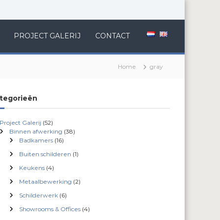
PROJECT GALERIJ
CONTACT
Home
gray
tegorieën
Project Galerij
(52)
Binnen afwerking
(38)
Badkamers
(16)
Buiten schilderen
(1)
Keukens
(4)
Metaalbewerking
(2)
Schilderwerk
(6)
Showrooms & Offices
(4)