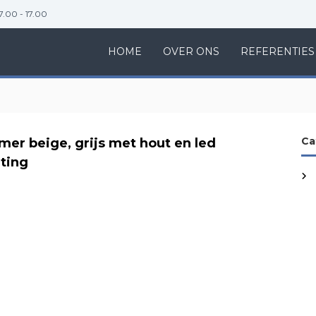
7.00 - 17.00
HOME
OVER ONS
REFERENTIES
Ca
er beige, grijs met hout en led
hting