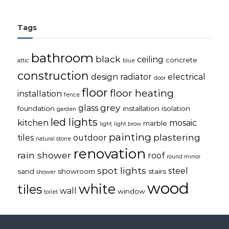
Tags
bathroom
black
ceiling
concrete
attic
blue
construction
design radiator
electrical
door
floor
floor heating
installation
fence
grey
glass
foundation
installation
isolation
garden
led lights
kitchen
mosaic
marble
light
light brow
painting
plastering
tiles
outdoor
natural stone
renovation
rain shower
roof
round mirror
spot lights
steel
sand
showroom
stairs
shower
wood
white
tiles
wall
window
toilet