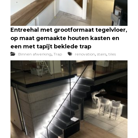
Entreehal met grootformaat tegelvloer,
op maat gemaakte houten kasten en
een met tapijt beklede trap
,
,
,
Binnen afwerking
Trap
renovation
stairs
tiles