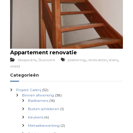
Appartement renovatie
,
,
,
,
Sloopwerk
Stucwerk
plastering
renovation
stairs
wood
Categorieën
Project Galerij
(52)
Binnen afwerking
(38)
Badkamers
(16)
Buiten schilderen
(1)
Keukens
(4)
Metaalbewerking
(2)