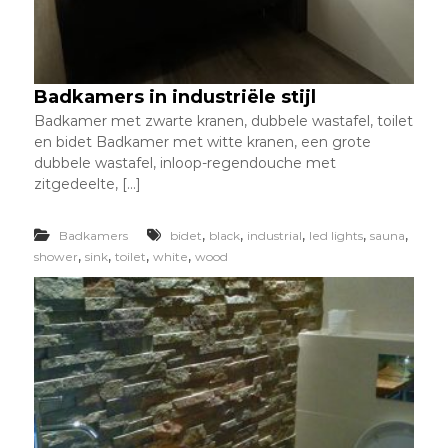
Badkamers in industriële stijl
Badkamer met zwarte kranen, dubbele wastafel, toilet
en bidet Badkamer met witte kranen, een grote
dubbele wastafel, inloop-regendouche met
zitgedeelte, […]
,
,
,
,
,
Badkamers
bidet
black
industrial
led lights
sauna
,
,
,
,
shower
sink
toilet
white
wood