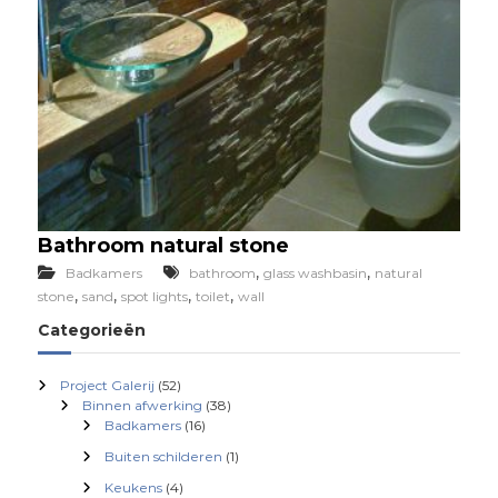
Bathroom natural stone
,
,
Badkamers
bathroom
glass washbasin
natural
,
,
,
,
stone
sand
spot lights
toilet
wall
Categorieën
Project Galerij
(52)
Binnen afwerking
(38)
Badkamers
(16)
Buiten schilderen
(1)
Keukens
(4)