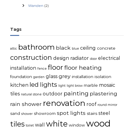
Wanden
(2)
Tags
bathroom
black
ceiling
concrete
attic
blue
construction
design radiator
electrical
door
floor
floor heating
installation
fence
grey
glass
foundation
installation
isolation
garden
led lights
kitchen
mosaic
marble
light
light brow
painting
plastering
tiles
outdoor
natural stone
renovation
rain shower
roof
round mirror
spot lights
steel
sand
showroom
stairs
shower
wood
white
tiles
wall
window
toilet