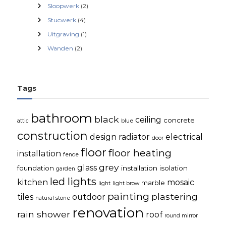
i
Sloopwerk
(2)
Stucwerk
(4)
e
Uitgraving
(1)
Wanden
(2)
Tags
bathroom
black
ceiling
concrete
attic
blue
construction
design radiator
electrical
door
floor
floor heating
installation
fence
grey
glass
foundation
installation
isolation
garden
led lights
kitchen
mosaic
marble
light
light brow
painting
plastering
tiles
outdoor
natural stone
renovation
rain shower
roof
round mirror