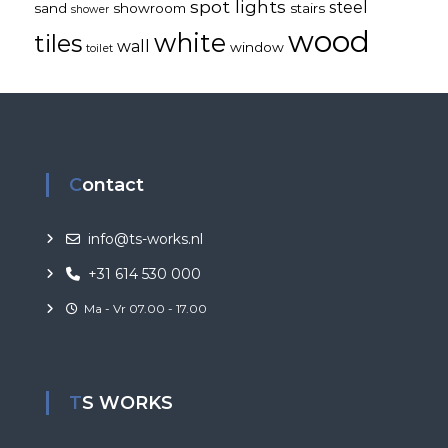
spot lights
steel
sand
showroom
stairs
shower
wood
white
tiles
wall
window
toilet
Contact
info@ts-works.nl
+31 614 530 000
Ma - Vr 07.00 - 17.00
TS WORKS