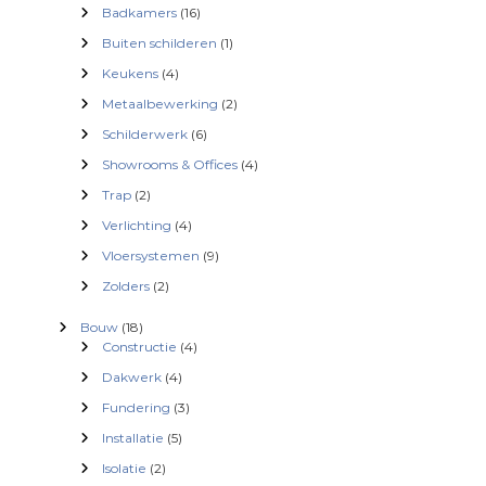
c
Badkamers
(16)
Buiten schilderen
(1)
h
Keukens
(4)
t
Metaalbewerking
(2)
Schilderwerk
(6)
n
Showrooms & Offices
(4)
Trap
(2)
a
Verlichting
(4)
v
Vloersystemen
(9)
Zolders
(2)
i
Bouw
(18)
g
Constructie
(4)
Dakwerk
(4)
a
Fundering
(3)
Installatie
(5)
t
Isolatie
(2)