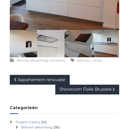
,
,
Binnen afwerking
Keukens
kitchen
white
B
Appartement renovatie
Showroom Flokk Brussels
e
r
Categorieën
i
Project Galerij
(52)
Binnen afwerking
(38)