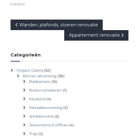
outdoor
B
Wanden, plafonds, vloeren renovatie
Appartement renovatie
e
r
Categorieën
i
Project Galerij
(52)
Binnen afwerking
(38)
c
Badkamers
(16)
Buiten schilderen
(1)
h
Keukens
(4)
t
Metaalbewerking
(2)
Schilderwerk
(6)
n
Showrooms & Offices
(4)
Trap
(2)
a