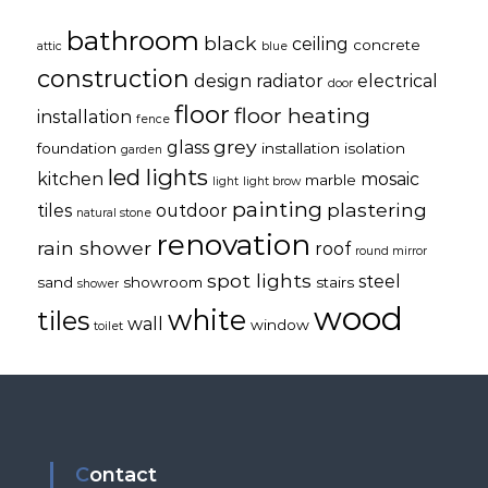
bathroom
black
ceiling
concrete
attic
blue
construction
design radiator
electrical
door
floor
floor heating
installation
fence
grey
glass
foundation
installation
isolation
garden
led lights
kitchen
mosaic
marble
light
light brow
painting
plastering
tiles
outdoor
natural stone
renovation
rain shower
roof
round mirror
spot lights
steel
sand
showroom
stairs
shower
wood
white
tiles
wall
window
toilet
Contact