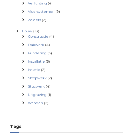
Verlichting
(4)
v
Vloersystemen
(9)
Zolders
(2)
i
Bouw
(18)
g
Constructie
(4)
Dakwerk
(4)
a
Fundering
(3)
Installatie
(5)
t
Isolatie
(2)
i
Sloopwerk
(2)
Stucwerk
(4)
e
Uitgraving
(1)
Wanden
(2)
Tags