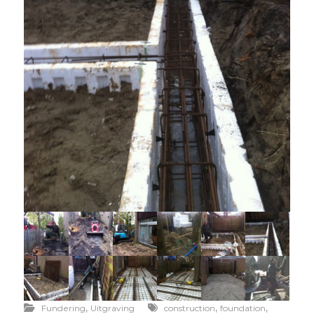
,
,
,
Fundering
Uitgraving
construction
foundation