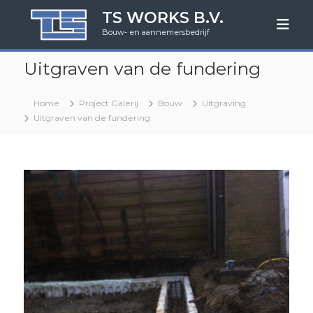
G
TS WORKS B.V.
a
Bouw- en aannemersbedrijf
n
a
Uitgraven van de fundering
a
r
d
Home
Project Galerij
Bouw
Uitgraving
e
Uitgraven van de fundering
i
n
h
o
u
d