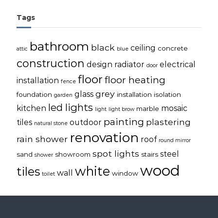
Tags
bathroom
black
ceiling
concrete
attic
blue
construction
design radiator
electrical
door
floor
floor heating
installation
fence
grey
glass
foundation
installation
isolation
garden
led lights
kitchen
mosaic
marble
light
light brow
painting
plastering
tiles
outdoor
natural stone
renovation
rain shower
roof
round mirror
spot lights
steel
sand
showroom
stairs
shower
wood
white
tiles
wall
window
toilet