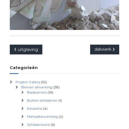
B
dakwerk
uitgraving
e
Categorieën
r
Project Galerij
(52)
i
Binnen afwerking
(38)
Badkamers
(16)
c
Buiten schilderen
(1)
Keukens
(4)
h
Metaalbewerking
(2)
Schilderwerk
(6)
t