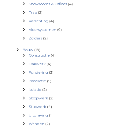
Showrooms & Offices
(4)
n
Trap
(2)
Verlichting
(4)
a
Vloersystemen
(9)
v
Zolders
(2)
Bouw
(18)
i
Constructie
(4)
Dakwerk
(4)
g
Fundering
(3)
a
Installatie
(5)
Isolatie
(2)
t
Sloopwerk
(2)
i
Stucwerk
(4)
Uitgraving
(1)
e
Wanden
(2)