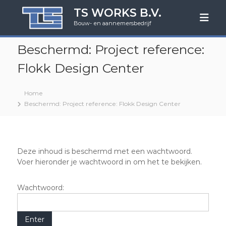
G
TS WORKS B.V.
a
Bouw- en aannemersbedrijf
n
a
Beschermd: Project reference:
a
r
Flokk Design Center
d
e
i
Home
n
Beschermd: Project reference: Flokk Design Center
h
o
u
d
Deze inhoud is beschermd met een wachtwoord.
Voer hieronder je wachtwoord in om het te bekijken.
Wachtwoord: